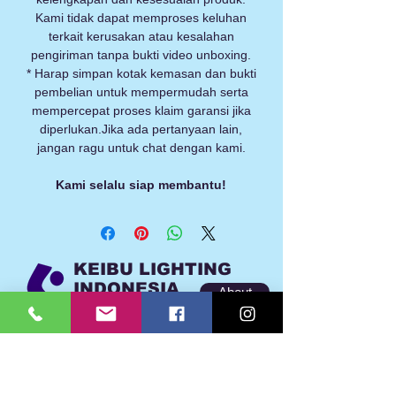
Kami tidak dapat memproses keluhan
terkait kerusakan atau kesalahan
pengiriman tanpa bukti video unboxing.
* Harap simpan kotak kemasan dan bukti
pembelian untuk mempermudah serta
mempercepat proses klaim garansi jika
diperlukan.Jika ada pertanyaan lain,
jangan ragu untuk chat dengan kami.
Kami selalu siap membantu!
KEIBU LIGHTING
INDONESIA
About
Extra Terang. Pilihan Tepat.
Lighting that makes a difference.
Contact
Email:
support@keibu-electric.com
WA:
+62 855 800 8883