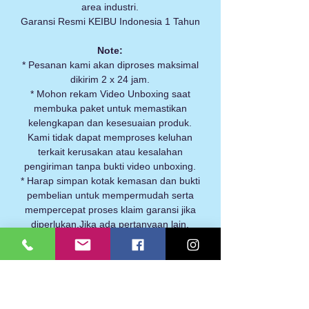
area industri.
Garansi Resmi KEIBU Indonesia 1 Tahun
Note:
* Pesanan kami akan diproses maksimal
dikirim 2 x 24 jam.
* Mohon rekam Video Unboxing saat
membuka paket untuk memastikan
kelengkapan dan kesesuaian produk.
Kami tidak dapat memproses keluhan
terkait kerusakan atau kesalahan
pengiriman tanpa bukti video unboxing.
* Harap simpan kotak kemasan dan bukti
pembelian untuk mempermudah serta
mempercepat proses klaim garansi jika
diperlukan.Jika ada pertanyaan lain,
jangan ragu untuk chat dengan kami.
Kami selalu siap membantu!