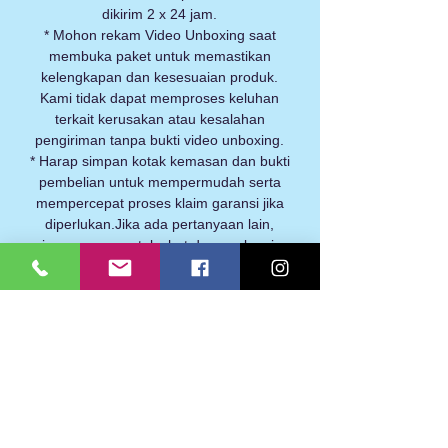
dikirim 2 x 24 jam.
* Mohon rekam Video Unboxing saat
membuka paket untuk memastikan
kelengkapan dan kesesuaian produk.
Kami tidak dapat memproses keluhan
terkait kerusakan atau kesalahan
pengiriman tanpa bukti video unboxing.
* Harap simpan kotak kemasan dan bukti
pembelian untuk mempermudah serta
mempercepat proses klaim garansi jika
diperlukan.Jika ada pertanyaan lain,
jangan ragu untuk chat dengan kami.
Kami selalu siap membantu!
KEIBU LIGHTING
INDONESIA
About
Extra Terang. Pilihan Tepat.
Lighting that makes a difference.