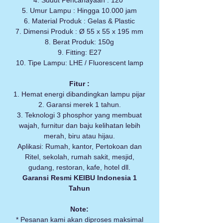
4. Sudut Pencahayaan : 120°
5. Umur Lampu : Hingga 10.000 jam
6. Material Produk : Gelas & Plastic
7. Dimensi Produk : Ø 55 x 55 x 195 mm
8. Berat Produk: 150g
9. Fitting: E27
10. Tipe Lampu: LHE / Fluorescent lamp
Fitur :
1. Hemat energi dibandingkan lampu pijar
2. Garansi merek 1 tahun.
3. Teknologi 3 phosphor yang membuat
wajah, furnitur dan baju kelihatan lebih
merah, biru atau hijau.
Aplikasi: Rumah, kantor, Pertokoan dan
Ritel, sekolah, rumah sakit, mesjid,
gudang, restoran, kafe, hotel dll.
Garansi Resmi KEIBU Indonesia 1
Tahun
Note:
* Pesanan kami akan diproses maksimal